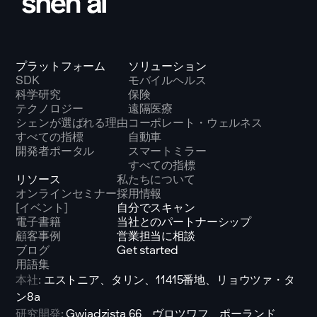
プラットフォーム
ソリューション
SDK
モバイルヘルス
科学研究
保険
テクノロジー
遠隔医療
シェンが選ばれる理由
コーポレート・ウェルネス
すべての指標
自動車
開発者ポータル
スマートミラー
すべての指標
リソース
私たちについて
オンラインセミナー
採用情報
[イベント]
自分でスキャン
電子書籍
当社とのパートナーシップ
顧客事例
営業担当に相談
ブログ
Get started
用語集
本社:
エストニア、タリン、11415番地、リョウツァ・タ
ン8a
研究開発:
Gwiadzista 66、ヴロツワフ、ポーランド