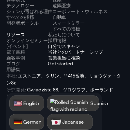
テクノロジー
遠隔医療
シェンが選ばれる理由
コーポレート・ウェルネス
すべての指標
自動車
開発者ポータル
スマートミラー
すべての指標
リソース
私たちについて
オンラインセミナー
採用情報
[イベント]
自分でスキャン
電子書籍
当社とのパートナーシップ
顧客事例
営業担当に相談
ブログ
Get started
用語集
本社:
エストニア、タリン、11415番地、リョウツァ・タ
ン8a
研究開発:
Gwiadzista 66、ヴロツワフ、ポーランド
電子メール:
sales@shen.ai
English
Spanish
LinkedIn
フォロー
German
Japanese