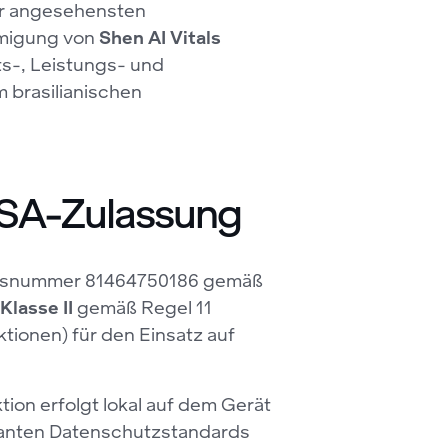
r angesehensten
hmigung von
Shen AI Vitals
ts-, Leistungs- und
 brasilianischen
ISA-Zulassung
sungsnummer 81464750186 gemäß
Klasse II
gemäß Regel 11
ionen) für den Einsatz auf
ion erfolgt lokal auf dem Gerät
vanten Datenschutzstandards