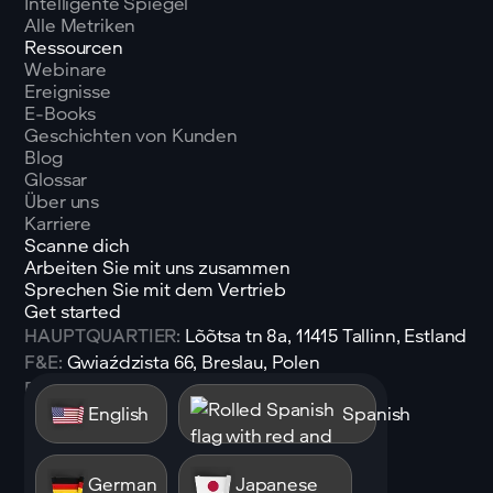
Intelligente Spiegel
Alle Metriken
Ressourcen
Webinare
Ereignisse
E-Books
Geschichten von Kunden
Blog
Glossar
Über uns
Karriere
Scanne dich
Arbeiten Sie mit uns zusammen
Sprechen Sie mit dem Vertrieb
Get started
HAUPTQUARTIER:
Lõõtsa tn 8a, 11415 Tallinn, Estland
F&E:
Gwiaździsta 66, Breslau, Polen
E-Mail:
sales@shen.ai
English
Spanish
Linkedin
Folgen
German
Japanese