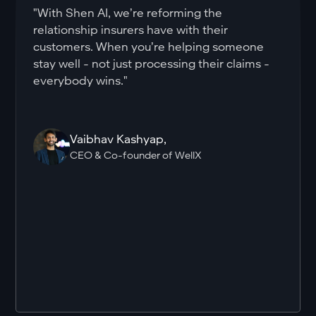
"With Shen AI, we’re reforming the
relationship insurers have with their
customers. When you’re helping someone
stay well - not just processing their claims -
everybody wins."
Vaibhav Kashyap,
Mihkel Mandre,
Leo Rosenbaum,
CEO & Co-founder of WellX
CEO of Lyfery
Founder of Heartery
Małgorzata Gratys,
Management Director, Med24