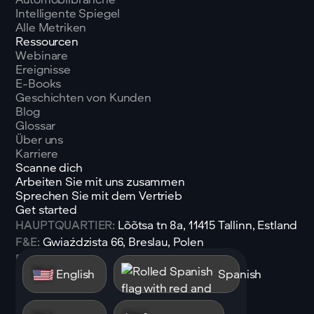
Intelligente Spiegel
Alle Metriken
Ressourcen
Webinare
Ereignisse
E-Books
Geschichten von Kunden
Blog
Glossar
Über uns
Karriere
Scanne dich
Arbeiten Sie mit uns zusammen
Sprechen Sie mit dem Vertrieb
Get started
HAUPTQUARTIER:
Lõõtsa tn 8a, 11415 Tallinn, Estland
F&E:
Gwiaździsta 66, Breslau, Polen
E-Mail:
sales@shen.ai
English
Spanish
Linkedin
Folgen