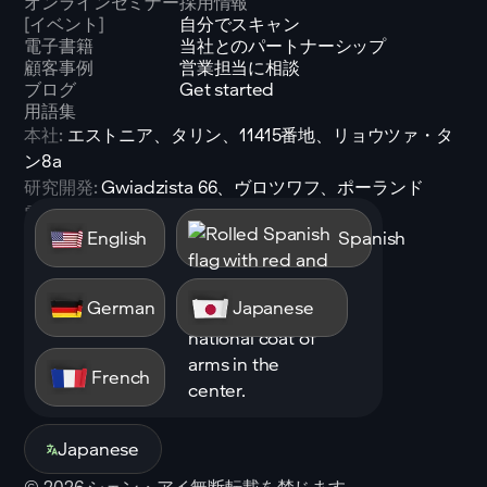
オンラインセミナー
採用情報
[イベント]
自分でスキャン
電子書籍
当社とのパートナーシップ
顧客事例
営業担当に相談
ブログ
Get started
用語集
本社:
エストニア、タリン、11415番地、リョウツァ・タ
ン8a
研究開発:
Gwiadzista 66、ヴロツワフ、ポーランド
電子メール:
sales@shen.ai
English
Spanish
LinkedIn
フォロー
German
Japanese
French
Japanese
©
2026
シェン・アイ無断転載を禁じます。