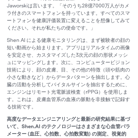
Jaworskiは言います。「そのうち28億7000万人がカメ
ラ付きのスマートフォンを持っています。すべてのスマ
ートフォンを健康評価装置に変えることを想像してみて
ください。それが私たちの使命です。」
Shen AI による健康モニタリングは、まず被験者の顔の
短い動画から始まります。アプリはリアルタイムの画像
を安定させ、カスタマイズした3次元の顔の形状メッシ
ュにマッピングします。次に、コンピュータービジョン
技術により、顔の皮膚、目、その他の特徴（頭や筋肉の
小さな動きなど）からデータパターンを抽出します。心
臓の活動を分析してバイタルサインを抽出するために、
エンジンはリモート光電脈波検査（rPPG）を使用しま
す。これは、皮膚血管系の血液の脈動を非接触で記録す
る技術です。
高度なデータエンジニアリングと最新の研究結果に基づ
いて、Shen.AI のテクノロジーはさまざまな心血管パラ
メーター (血圧、心拍数、心拍数変動) の測定、視覚的