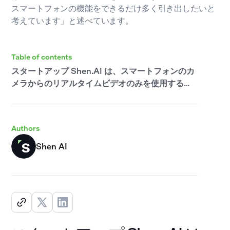
スマートフォンの機能をできるだけ多く引き出したいと
考えています」と述べています。
Table of contents
スタートアップ Shen.AI は、スマートフォンのカ
メラからのリアルタイムビデオのみを使用するバ
イタルサインモニタリングの開発を発表できるこ
とを嬉しく思います。これにより、いつでもどこ
でも誰でも高度な健康管理が可能になります。こ
Authors
のアプリケーションは人工知能を利用すること
で、病気の微妙な兆候を数学的な精度で認識でき
Shen AI
るようになり、ユビキタス・テクノロジーを活用
して医療の民主化を図ることができます。