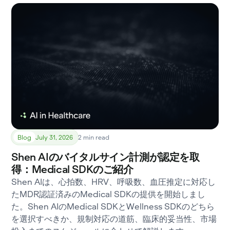
Blog
July 31, 2026
2 min read
Shen AIのバイタルサイン計測が認定を取
得：Medical SDKのご紹介
Shen AIは、心拍数、HRV、呼吸数、血圧推定に対応し
たMDR認証済みのMedical SDKの提供を開始しまし
た。Shen AIのMedical SDKとWellness SDKのどちら
を選択すべきか、規制対応の道筋、臨床的妥当性、市場