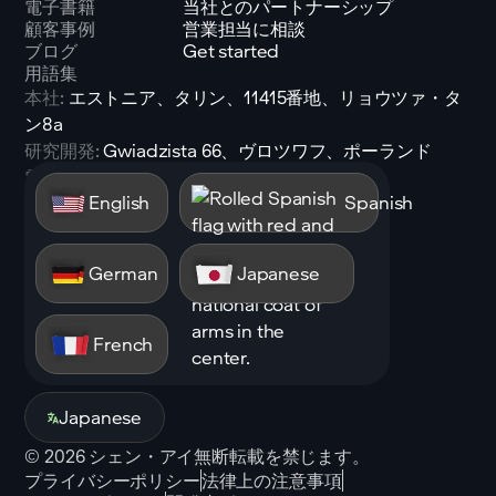
電子書籍
当社とのパートナーシップ
顧客事例
営業担当に相談
ブログ
Get started
用語集
本社:
エストニア、タリン、11415番地、リョウツァ・タ
ン8a
研究開発:
Gwiadzista 66、ヴロツワフ、ポーランド
電子メール:
sales@shen.ai
English
Spanish
LinkedIn
フォロー
German
Japanese
French
Japanese
©
2026
シェン・アイ無断転載を禁じます。
プライバシーポリシー
法律上の注意事項