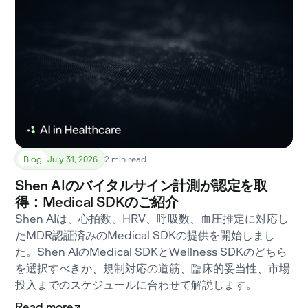
Blog
July 31, 2026
2 min read
Shen AIのバイタルサイン計測が認定を取
得：Medical SDKのご紹介
Shen AIは、心拍数、HRV、呼吸数、血圧推定に対応し
たMDR認証済みのMedical SDKの提供を開始しまし
た。Shen AIのMedical SDKとWellness SDKのどちら
を選択すべきか、規制対応の道筋、臨床的妥当性、市場
投入までのスケジュールに合わせて解説します。
Read more