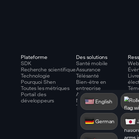
Plateforme
Des solutions
Ress
SDK
Santé mobile
Webi
Recherche scientifique
Assurance
Évè
Technologie
Télésanté
Livr
Pourquoi Shen
Bien-être en
élec
Toutes les métriques
entreprise
Tém
Portail des
Automobile
clien
développeurs
Miroirs intelligents
Blog
English
Toutes les mesures
Glos
German