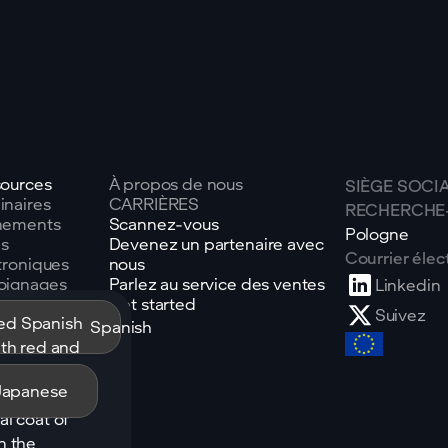
ources
À propos de nous
SIÈGE SOCIA
naires
CARRIÈRES
RECHERCHE
nements
Scannez-vous
Pologne
es
Devenez un partenaire avec
Courrier élec
troniques
nous
oignages
Parlez au service des ventes
Linkedin
ts
Get started
Suivez
ue
Spanish
saire
Japanese