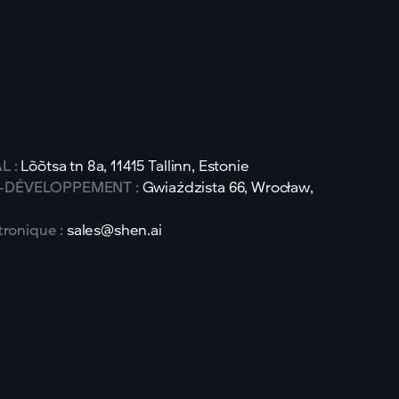
L :
Lõõtsa tn 8a, 11415 Tallinn, Estonie
-DÉVELOPPEMENT :
Gwiaździsta 66, Wrocław,
tronique :
sales@shen.ai