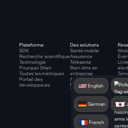
Plateforme
Des solutions
Ress
SDK
Santé mobile
Webi
Recherche scientifique
Assurance
Évè
Technologie
Télésanté
Livr
Pourquoi Shen
Bien-être en
élec
Toutes les métriques
entreprise
Tém
Portail des
Automobile
clien
développeurs
Miroirs intelligents
Blog
English
Toutes les mesures
Glos
German
French