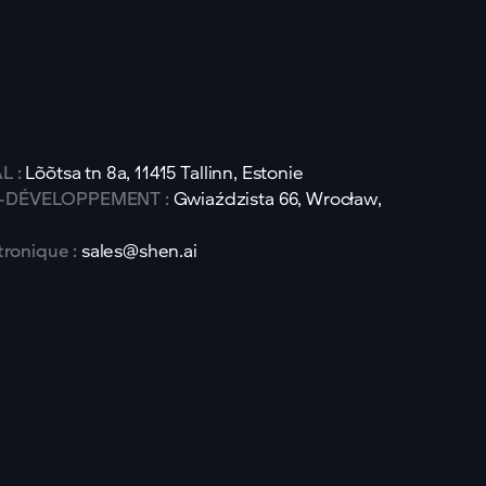
L :
Lõõtsa tn 8a, 11415 Tallinn, Estonie
-DÉVELOPPEMENT :
Gwiaździsta 66, Wrocław,
tronique :
sales@shen.ai