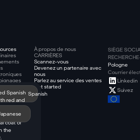
ources
À propos de nous
SIÈGE SOCIA
naires
CARRIÈRES
RECHERCHE
nements
Scannez-vous
Pologne
es
Devenez un partenaire avec
Courrier élec
troniques
nous
oignages
Parlez au service des ventes
Linkedin
ts
Get started
Suivez
ue
Spanish
saire
Japanese