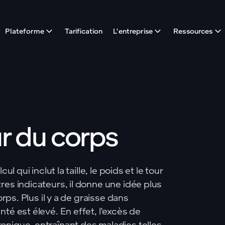
Plateforme
Tarification
L'entreprise
Ressources
r du corps
l qui inclut la taille, le poids et le tour
res indicateurs, il donne une idée plus
orps. Plus il y a de graisse dans
té est élevé. En effet, l'excès de
onique, entraînant des maladies telles