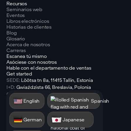
Recursos
Seminarios web
Eventos
Libros electrónicos
Historias de clientes
Blog
Glosario
Acerca de nosotros
Carreras
Escanea tú mismo
Asóciese con nosotros
Hable con el departamento de ventas
Get started
SEDE:
Lõõtsa tn 8a, 11415 Tallin, Estonia
I+D:
Gwiaździsta 66, Breslavia, Polonia
Correo electrónico:
sales@shen.ai
English
Spanish
Linkedin
Seguir
German
Japanese