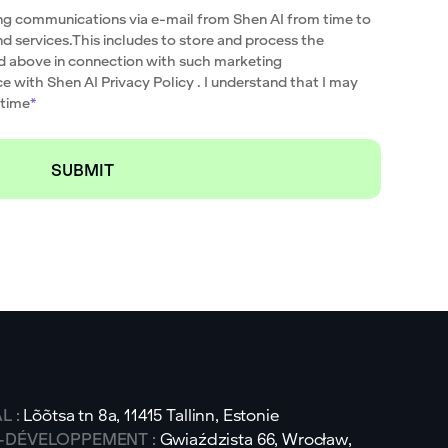
ng communications via e-mail from Shen AI from time to
nd services.This includes to store and process the
d above in connection with such marketing
e with Shen AI
Privacy Policy
. I understand that I may
 time
*
L :
Lõõtsa tn 8a, 11415 Tallinn, Estonie
-DÉVELOPPEMENT :
Gwiaździsta 66, Wrocław,