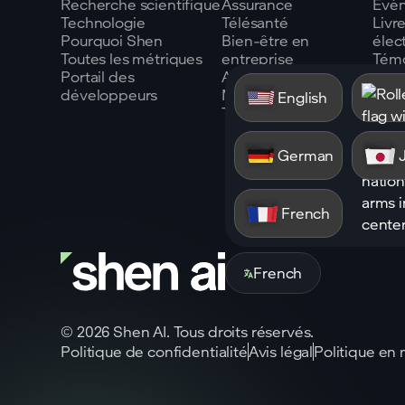
Recherche scientifique
Assurance
Évè
Technologie
Télésanté
Livr
Pourquoi Shen
Bien-être en
élec
Toutes les métriques
entreprise
Tém
Portail des
Automobile
clien
développeurs
Miroirs intelligents
Blog
English
Toutes les mesures
Glos
German
French
French
©
2026
Shen AI. Tous droits réservés.
Politique de confidentialité
Avis légal
Politique en