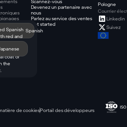
nements
Scannez-vous
Pologne
es
Devenez un partenaire avec
Courrier élec
troniques
nous
oignages
Parlez au service des ventes
Linkedin
ts
Get started
Suivez
ue
Spanish
saire
Japanese
 matière de cookies
Portail des développeurs