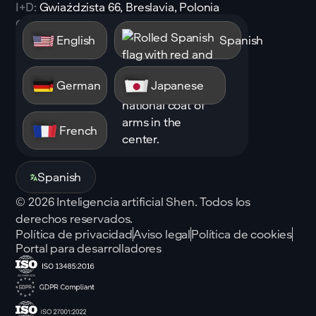
I+D:
Gwiaździsta 66, Breslavia, Polonia
Correo electrónico:
sales@shen.ai
English
Spanish
Linkedin
Seguir
German
Japanese
French
Spanish
©
2026
Inteligencia artificial Shen. Todos los
derechos reservados.
Política de privacidad
Aviso legal
Política de cookies
Portal para desarrolladores